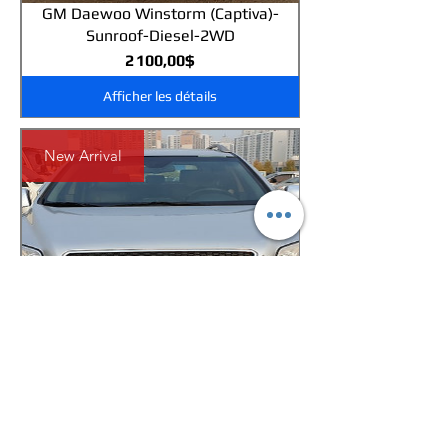
GM Daewoo Winstorm (Captiva)-
Sunroof-Diesel-2WD
Prix
2 100,00$
Afficher les détails
New Arrival
GM Daewoo Winstorm (Captiva)-
Sunroof-Diesel-2WD
Prix
2 100,00$