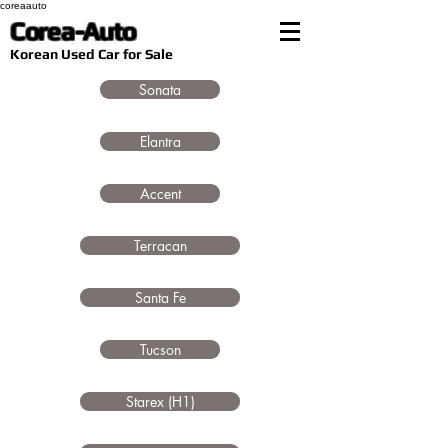
coreaauto
Corea-Auto
​Korean Used Car for Sale
Sonata
Elantra
Accent
Terracan
Santa Fe
Tucson
Starex (H1)