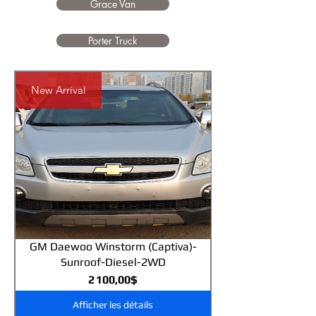
Grace Van
Porter Truck
New Arrival
GM Daewoo Winstorm (Captiva)-
Sunroof-Diesel-2WD
Prix
2 100,00$
Afficher les détails