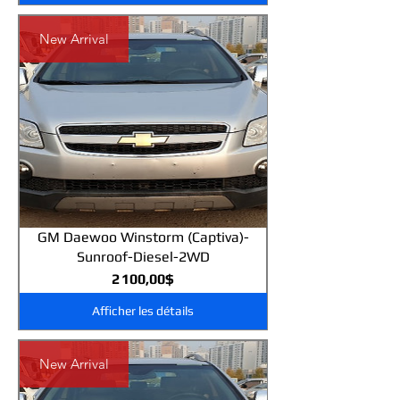
New Arrival
GM Daewoo Winstorm (Captiva)-
Sunroof-Diesel-2WD
Prix
2 100,00$
Afficher les détails
New Arrival