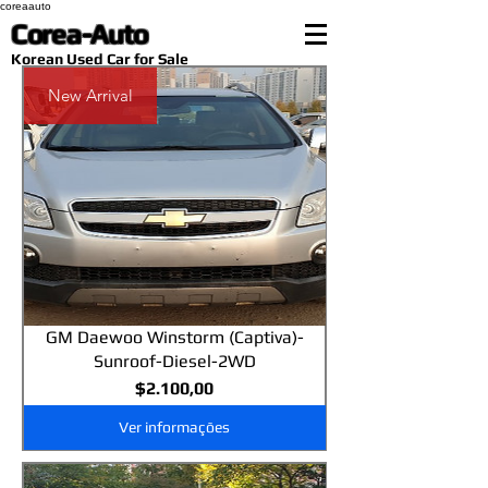
coreaauto
Corea-Auto
​Korean Used Car for Sale
New Arrival
GM Daewoo Winstorm (Captiva)-
Sunroof-Diesel-2WD
Preço
$2.100,00
Ver informações