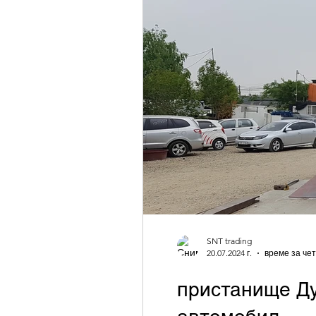
SNT trading
20.07.2024 г.
време за чет
пристанище Ду