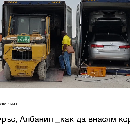
ене: 1 мин.
ръс, Албания _как да внасям ко