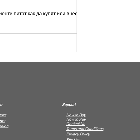
енти питат как да купят или внесат
ce
Support
iews
How to Buy
​How to Pay
ews
Contact Us
maion
Terms and Conditions
Privacy Policy
Site Map