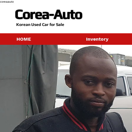
coreaauto
Corea-Auto
​Korean Used Car for Sale
HOME
Inventory