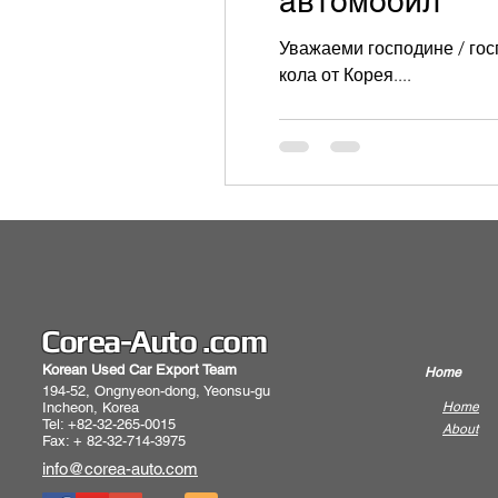
автомобил
Уважаеми господине / госп
кола от Корея....
Corea-Auto .com
Korean Used Car Export Team
Home
194-52, Ongnyeon-dong, Yeonsu-gu
Incheon, Korea
Home
Tel: +82-32-265-0015
About
Fax: + 82-32-714-3975
info@corea-auto.com