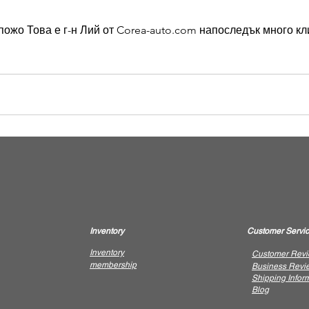
ожо Това е г-н Лий от Corea-auto.com напоследък много кли
Inventory
Customer Servi
Inventory
Customer Rev
membership
Business Revi
Shipping Infor
Blog