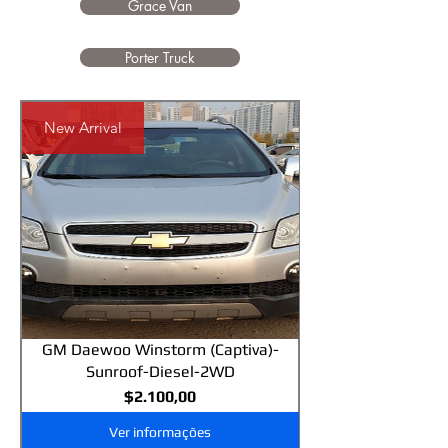
Grace Van
Porter Truck
New Arrival
GM Daewoo Winstorm (Captiva)-
Sunroof-Diesel-2WD
Preço
$2.100,00
Ver informações