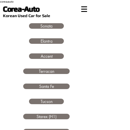
coreaauto
Corea-Auto
​Korean Used Car for Sale
Sonata
Elantra
Accent
Terracan
Santa Fe
Tucson
Starex (H1)