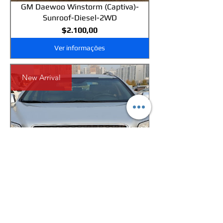
GM Daewoo Winstorm (Captiva)-
Sunroof-Diesel-2WD
Preço
$2.100,00
Ver informações
New Arrival
GM Daewoo Winstorm (Captiva)-
Sunroof-Diesel-2WD
Preço
$2.100,00